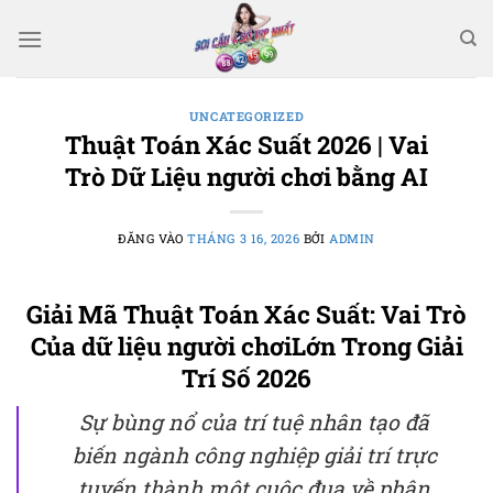
Bỏ
qua
nội
dung
UNCATEGORIZED
Thuật Toán Xác Suất 2026 | Vai
Trò Dữ Liệu người chơi bằng AI
ĐĂNG VÀO
THÁNG 3 16, 2026
BỞI
ADMIN
Giải Mã Thuật Toán Xác Suất: Vai Trò
Của dữ liệu người chơiLớn Trong Giải
Trí Số 2026
Sự bùng nổ của trí tuệ nhân tạo đã
biến ngành công nghiệp giải trí trực
tuyến thành một cuộc đua về phân