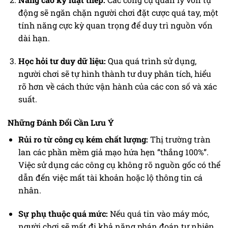
động sẽ ngăn chặn người chơi đặt cược quá tay, một
tính năng cực kỳ quan trọng để duy trì nguồn vốn
dài hạn.
Học hỏi tư duy dữ liệu:
Qua quá trình sử dụng,
người chơi sẽ tự hình thành tư duy phân tích, hiểu
rõ hơn về cách thức vận hành của các con số và xác
suất.
Những Đánh Đổi Cần Lưu Ý
Rủi ro từ công cụ kém chất lượng:
Thị trường tràn
lan các phần mềm giả mạo hứa hẹn “thắng 100%”.
Việc sử dụng các công cụ không rõ nguồn gốc có thể
dẫn đến việc mất tài khoản hoặc lộ thông tin cá
nhân.
Sự phụ thuộc quá mức:
Nếu quá tin vào máy móc,
người chơi sẽ mất đi khả năng phán đoán tự nhiên