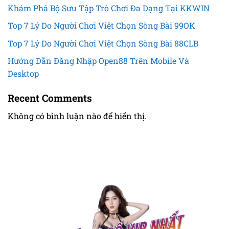
Khám Phá Bộ Sưu Tập Trò Chơi Đa Dạng Tại KKWIN
Top 7 Lý Do Người Chơi Việt Chọn Sòng Bài 99OK
Top 7 Lý Do Người Chơi Việt Chọn Sòng Bài 88CLB
Hướng Dẫn Đăng Nhập Open88 Trên Mobile Và
Desktop
Recent Comments
Không có bình luận nào để hiển thị.