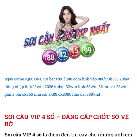
pg99 game
IQ88.ONE
Ku bet
tr88
lu88.com
link vào 888b
Ok365
28bet
đăng nhập
link 13win 2026
kubet
32win link
33win
6ff
hubet
23win
game bài ok365
nhà cái ax88
ok8386
nhà cái 888vnd
SOI CẦU VIP 4 SỐ – ĐẲNG CẤP CHỐT SỐ VỀ
BỜ
Soi cầu VIP 4 số
là điểm đến tin cậy cho những anh em