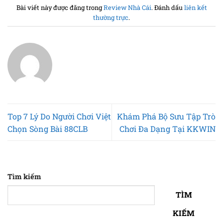
Bài viết này được đăng trong
Review Nhà Cái
. Đánh dấu
liên kết
thường trực
.
Top 7 Lý Do Người Chơi Việt
Khám Phá Bộ Sưu Tập Trò
Chọn Sòng Bài 88CLB
Chơi Đa Dạng Tại KKWIN
Tìm kiếm
TÌM
KIẾM