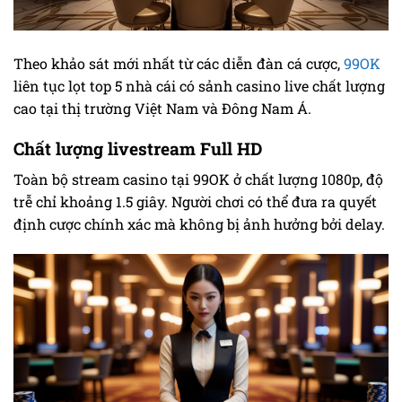
Theo khảo sát mới nhất từ các diễn đàn cá cược,
99OK
liên tục lọt top 5 nhà cái có sảnh casino live chất lượng
cao tại thị trường Việt Nam và Đông Nam Á.
Chất lượng livestream Full HD
Toàn bộ stream casino tại 99OK ở chất lượng 1080p, độ
trễ chỉ khoảng 1.5 giây. Người chơi có thể đưa ra quyết
định cược chính xác mà không bị ảnh hưởng bởi delay.